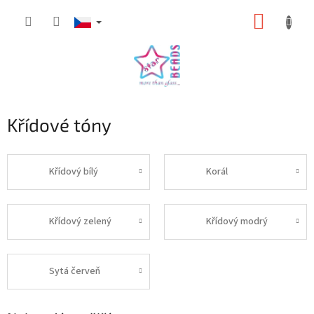
Přejít
NÁKUP
na
obsah
KOŠÍK
Křídové tóny
Křídový bílý
Korál
Křídový zelený
Křídový modrý
Sytá červeň