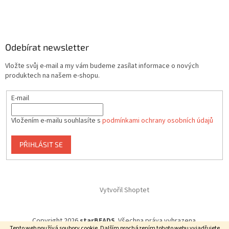
Odebírat newsletter
Vložte svůj e-mail a my vám budeme zasílat informace o nových
produktech na našem e-shopu.
E-mail
Vložením e-mailu souhlasíte s
podmínkami ochrany osobních údajů
PŘIHLÁSIT SE
Vytvořil Shoptet
Copyright 2026
starBEADS
. Všechna práva vyhrazena.
Tento web používá soubory cookie. Dalším procházením tohoto webu vyjadřujete