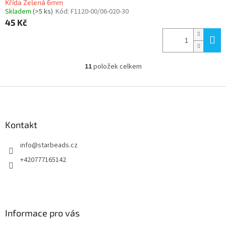
Křída Zelená 6mm
Skladem
(>5 ks)
Kód:
F1120-00/06-020-30
45 Kč
11
položek celkem
O
v
l
Z
á
á
d
p
a
a
Kontakt
c
t
í
info
@
starbeads.cz
í
p
r
+420777165142
v
k
y
v
ý
Informace pro vás
p
i