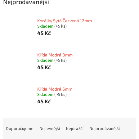
Nejprodávanější
Korálky Sytá Červená 12mm
Skladem
(>5 ks)
45 Kč
Křída Modrá 8mm
Skladem
(>5 ks)
45 Kč
Křída Modrá 6mm
Skladem
(>5 ks)
45 Kč
Ř
a
Doporučujeme
Nejlevnější
Nejdražší
Nejprodávanější
z