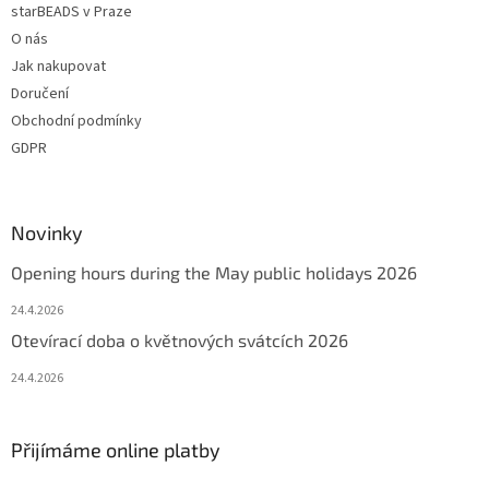
starBEADS v Praze
s
u
O nás
Jak nakupovat
Doručení
Obchodní podmínky
GDPR
Novinky
Opening hours during the May public holidays 2026
24.4.2026
Otevírací doba o květnových svátcích 2026
24.4.2026
Přijímáme online platby