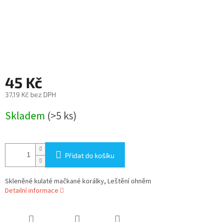
45 Kč
37,19 Kč bez DPH
Měrná
Skladem
(>5 ks)
cena:
Přidat do košíku
Skleněné kulaté mačkané korálky, Leštění ohněm
Detailní informace