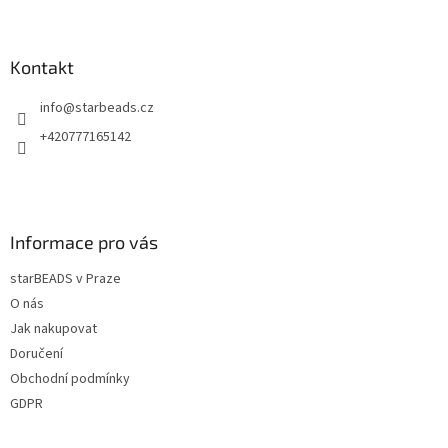
Z
á
p
a
Kontakt
t
info
@
starbeads.cz
í
+420777165142
Informace pro vás
starBEADS v Praze
O nás
Jak nakupovat
Doručení
Obchodní podmínky
GDPR