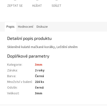
ZEPTAT SE
HLÍDAT
SDÍLET
Popis
Hodnocení
Diskuze
Detailní popis produktu
Skleněné kulaté mačkané korálky, Leštění ohněm
Doplňkové parametry
Kategorie
:
3mm
Záruka
:
2 roky
Barva
:
Černá
Množství v balení
:
216 ks
Odstín
:
černá
Velikost
:
3mm