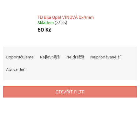
TD Bílá Opál VÍNOVÁ 6x4mm
Skladem
(>5 ks)
60 Kč
Ř
a
Doporučujeme
Nejlevnější
Nejdražší
Nejprodávanější
z
e
Abecedně
n
í
p
OTEVŘÍT FILTR
r
o
V
d
ý
u
p
k
i
t
s
ů