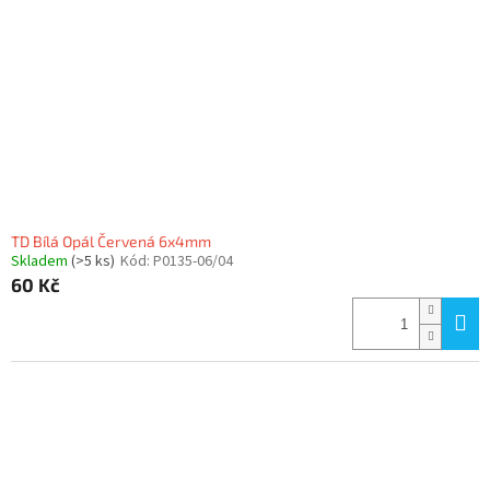
p
r
o
d
u
k
t
ů
TD Bílá Opál Červená 6x4mm
Skladem
(>5 ks)
Kód:
P0135-06/04
60 Kč