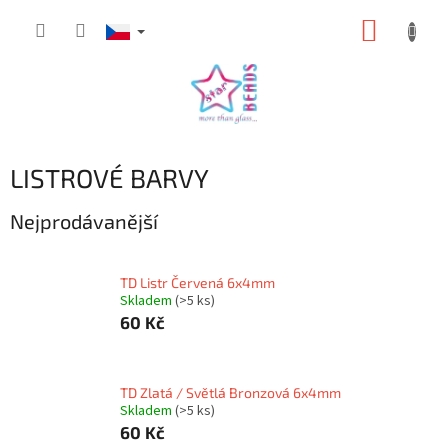
Přejít
NÁKUP
na
obsah
KOŠÍK
LISTROVÉ BARVY
Nejprodávanější
TD Listr Červená 6x4mm
Skladem
(>5 ks)
60 Kč
TD Zlatá / Světlá Bronzová 6x4mm
Skladem
(>5 ks)
60 Kč