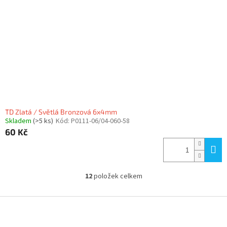
TD Zlatá / Světlá Bronzová 6x4mm
Skladem
(>5 ks)
Kód:
P0111-06/04-060-58
60 Kč
12
položek celkem
O
v
l
Z
á
á
d
p