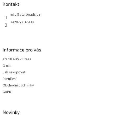
a
a
Kontakt
c
t
í
info
@
starbeads.cz
í
p
r
+420777165142
v
k
y
v
ý
Informace pro vás
p
i
starBEADS v Praze
s
u
O nás
Jak nakupovat
Doručení
Obchodní podmínky
GDPR
Novinky