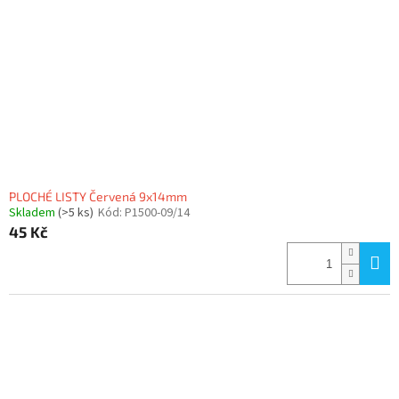
p
r
o
d
u
k
t
ů
PLOCHÉ LISTY Červená 9x14mm
Skladem
(>5 ks)
Kód:
P1500-09/14
45 Kč