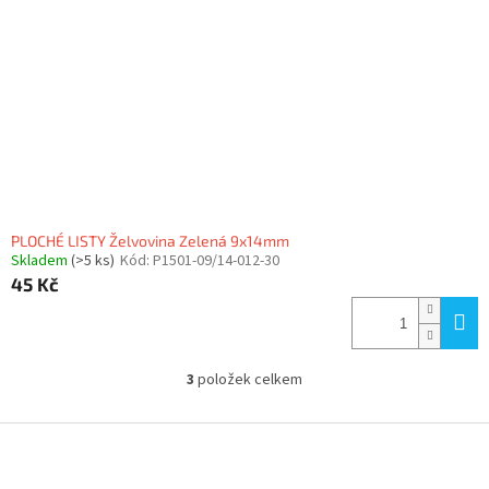
PLOCHÉ LISTY Želvovina Zelená 9x14mm
Skladem
(>5 ks)
Kód:
P1501-09/14-012-30
45 Kč
3
položek celkem
O
v
l
Z
á
á
d
p