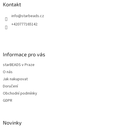
a
a
Kontakt
c
t
í
info
@
starbeads.cz
í
p
r
+420777165142
v
k
y
v
ý
Informace pro vás
p
i
starBEADS v Praze
s
u
O nás
Jak nakupovat
Doručení
Obchodní podmínky
GDPR
Novinky