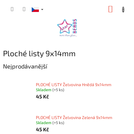
Přejít
NÁKUP
na
obsah
KOŠÍK
Ploché listy 9x14mm
Nejprodávanější
PLOCHÉ LISTY Želvovina Hnědá 9x14mm
Skladem
(>5 ks)
45 Kč
PLOCHÉ LISTY Želvovina Zelená 9x14mm
Skladem
(>5 ks)
45 Kč