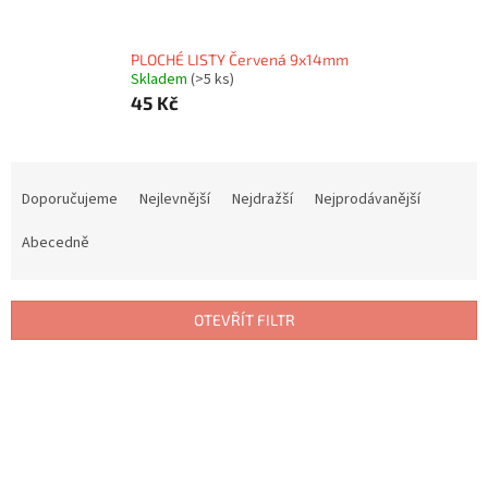
PLOCHÉ LISTY Červená 9x14mm
Skladem
(>5 ks)
45 Kč
Ř
a
Doporučujeme
Nejlevnější
Nejdražší
Nejprodávanější
z
e
Abecedně
n
í
p
OTEVŘÍT FILTR
r
o
V
d
ý
u
p
k
i
t
s
ů