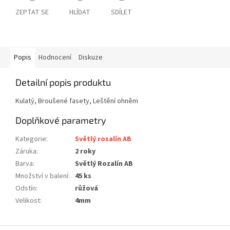
ZEPTAT SE
HLÍDAT
SDÍLET
Popis
Hodnocení
Diskuze
Detailní popis produktu
Kulatý, Broušené fasety, Leštění ohněm
Doplňkové parametry
Kategorie
:
Světlý rosalín AB
Záruka
:
2 roky
Barva
:
Světlý Rozalín AB
Množství v balení
:
45 ks
Odstín
:
růžová
Velikost
:
4mm