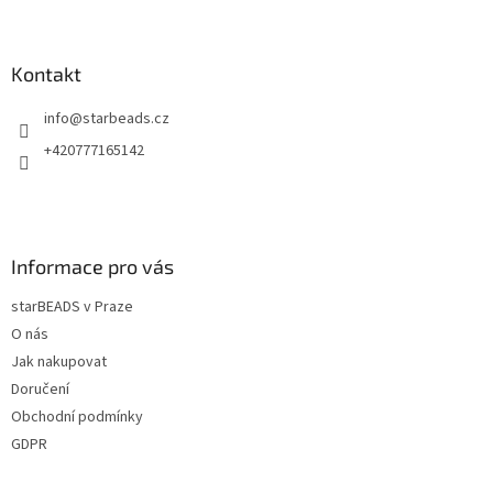
Z
á
p
a
Kontakt
t
info
@
starbeads.cz
í
+420777165142
Informace pro vás
starBEADS v Praze
O nás
Jak nakupovat
Doručení
Obchodní podmínky
GDPR