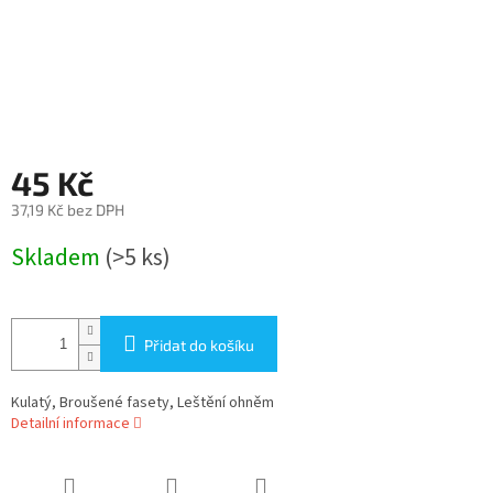
45 Kč
37,19 Kč bez DPH
Měrná
Skladem
(>5 ks)
cena:
Přidat do košíku
Kulatý, Broušené fasety, Leštění ohněm
Detailní informace