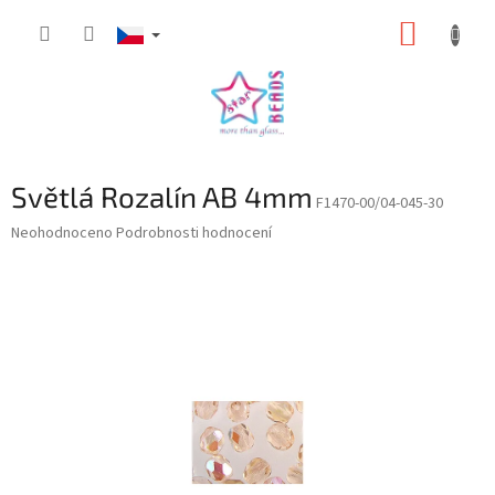
Přejít
NÁKUP
na
obsah
KOŠÍK
Světlá Rozalín AB 4mm
F1470-00/04-045-30
Průměrné
Neohodnoceno
Podrobnosti hodnocení
hodnocení
produktu
je
0,0
z
5
hvězdiček.