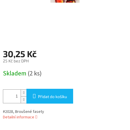
30,25 Kč
25 Kč bez DPH
Měrná
Skladem
(2 ks)
cena:
Přidat do košíku
#2028, Broušené fasety
Detailní informace