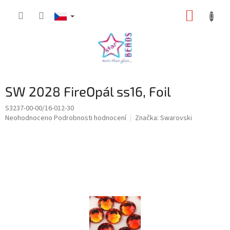
Přejít
NÁKUP
na
obsah
KOŠÍK
SW 2028 FireOpál ss16, Foil
S3237-00-00/16-012-30
Průměrné
Neohodnoceno
Podrobnosti hodnocení
Značka:
Swarovski
hodnocení
produktu
je
0,0
z
5
hvězdiček.