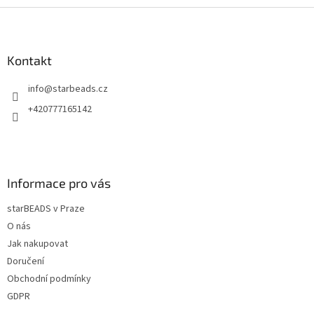
Z
á
p
a
Kontakt
t
info
@
starbeads.cz
í
+420777165142
Informace pro vás
starBEADS v Praze
O nás
Jak nakupovat
Doručení
Obchodní podmínky
GDPR