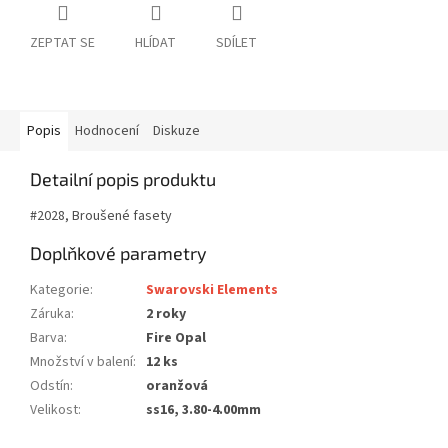
ZEPTAT SE
HLÍDAT
SDÍLET
Popis
Hodnocení
Diskuze
Detailní popis produktu
#2028, Broušené fasety
Doplňkové parametry
Kategorie
:
Swarovski Elements
Záruka
:
2 roky
Barva
:
Fire Opal
Množství v balení
:
12 ks
Odstín
:
oranžová
Velikost
:
ss16, 3.80-4.00mm