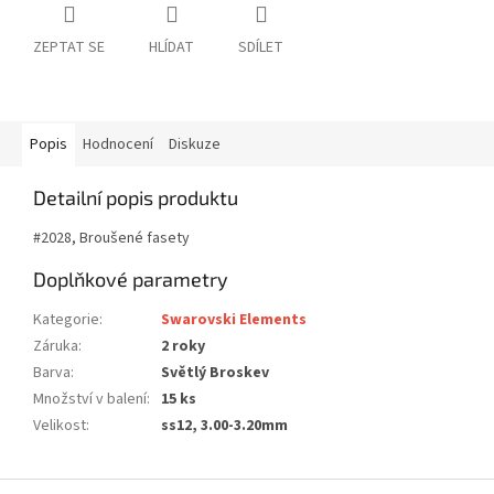
ZEPTAT SE
HLÍDAT
SDÍLET
Popis
Hodnocení
Diskuze
Detailní popis produktu
#2028, Broušené fasety
Doplňkové parametry
Kategorie
:
Swarovski Elements
Záruka
:
2 roky
Barva
:
Světlý Broskev
Množství v balení
:
15 ks
Velikost
:
ss12, 3.00-3.20mm
Z