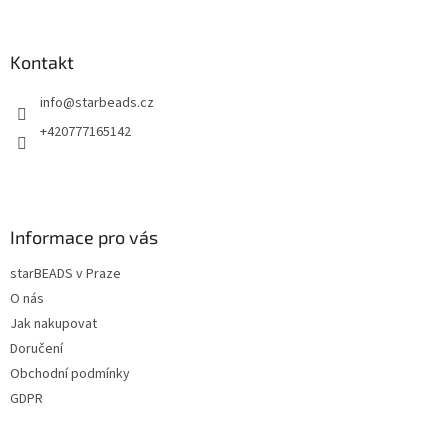
á
p
a
Kontakt
t
info
@
starbeads.cz
í
+420777165142
Informace pro vás
starBEADS v Praze
O nás
Jak nakupovat
Doručení
Obchodní podmínky
GDPR