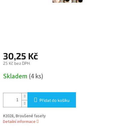
30,25 Kč
25 Kč bez DPH
Měrná
Skladem
(4 ks)
cena:
Přidat do košíku
#2028, Broušené fasety
Detailní informace