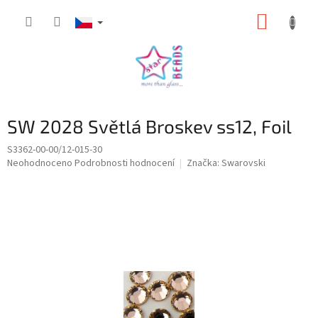
Přejít
NÁKUP
na
obsah
KOŠÍK
SW 2028 Světlá Broskev ss12, Foil
S3362-00-00/12-015-30
Průměrné
Neohodnoceno
Podrobnosti hodnocení
Značka:
Swarovski
hodnocení
produktu
je
0,0
z
5
hvězdiček.