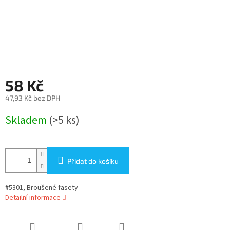
58 Kč
47,93 Kč bez DPH
Měrná
Skladem
(>5 ks)
cena:
Přidat do košíku
#5301, Broušené fasety
Detailní informace