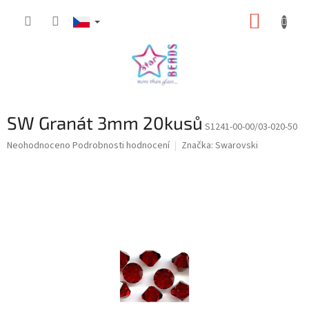
Přejít
NÁKUP
na
obsah
KOŠÍK
SW Granát 3mm 20kusů
S1241-00-00/03-020-50
Průměrné
Neohodnoceno
Podrobnosti hodnocení
Značka:
Swarovski
hodnocení
produktu
je
0,0
z
5
hvězdiček.