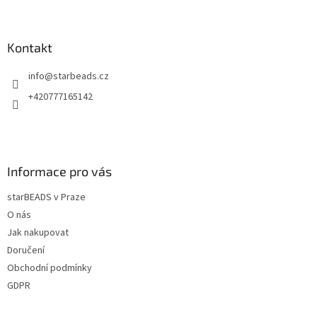
Z
á
p
a
Kontakt
t
info
@
starbeads.cz
í
+420777165142
Informace pro vás
starBEADS v Praze
O nás
Jak nakupovat
Doručení
Obchodní podmínky
GDPR