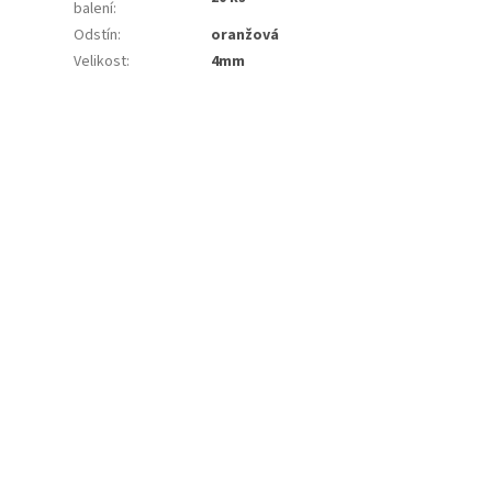
balení
:
Odstín
:
oranžová
Velikost
:
4mm