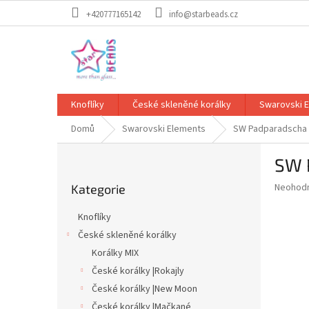
Přejít
+420777165142
info@starbeads.cz
na
obsah
Knoflíky
České skleněné korálky
Swarovski 
Domů
Swarovski Elements
SW Padparadscha
P
SW 
o
Přeskočit
s
Průměr
Neohod
Kategorie
kategorie
t
hodnoce
r
produkt
Knoflíky
a
je
České skleněné korálky
0,0
n
z
Korálky MIX
n
5
í
České korálky |Rokajly
hvězdič
p
České korálky |New Moon
a
České korálky |Mačkané