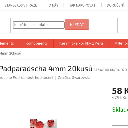
STARBEADS V PRAZE
O NÁS
JAK NAKUPOVAT
DORUČENÍ
HLEDAT
Elements
Komponenty
Keramické korálky z Peru
Millefior
 4mm 20kusů
Padparadscha 4mm 20kusů
S1542-00-00/04-020
né
noceno
Podrobnosti hodnocení
Značka:
Swarovski
ní
58 
u
47,93 Kč
Měrná
Skla
cena:
ek.