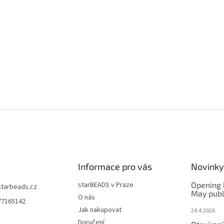
Informace pro vás
Novinky
starBEADS v Praze
Opening 
starbeads.cz
May publ
O nás
77165142
Jak nakupovat
24.4.2026
Doručení