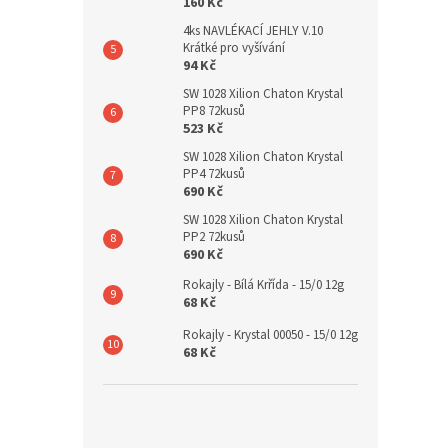
160 Kč
4ks NAVLÉKACÍ JEHLY V.10
Krátké pro vyšívání
94 Kč
SW 1028 Xilion Chaton Krystal
PP8 72kusů
523 Kč
SW 1028 Xilion Chaton Krystal
PP4 72kusů
690 Kč
SW 1028 Xilion Chaton Krystal
PP2 72kusů
690 Kč
Rokajly - Bílá Krřída - 15/0 12g
68 Kč
Rokajly - Krystal 00050 - 15/0 12g
68 Kč