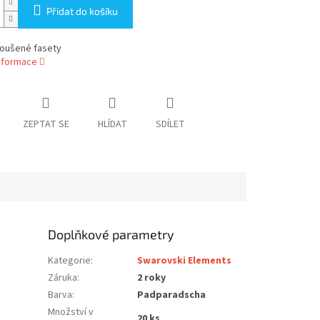
Přidat do košíku
roušené fasety
informace
ZEPTAT SE
HLÍDAT
SDÍLET
Doplňkové parametry
Kategorie
:
Swarovski Elements
Záruka
:
2 roky
Barva
:
Padparadscha
Množství v
20 ks