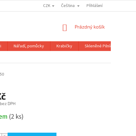
CZK
Čeština
OBCHODNÍ PODMÍNKY
GDPR
Přihlášení
NÁKUPNÍ
Prázdný košík
KOŠÍK
i
Nářadí, pomůcky
Krabičky
Skleněné Pilníčky
Kni
-50
Kč
 bez DPH
dem
(2 ks)