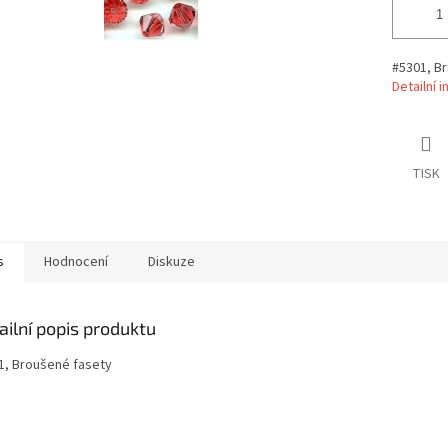
#5301, B
Detailní 
TISK
s
Hodnocení
Diskuze
ailní popis produktu
1, Broušené fasety