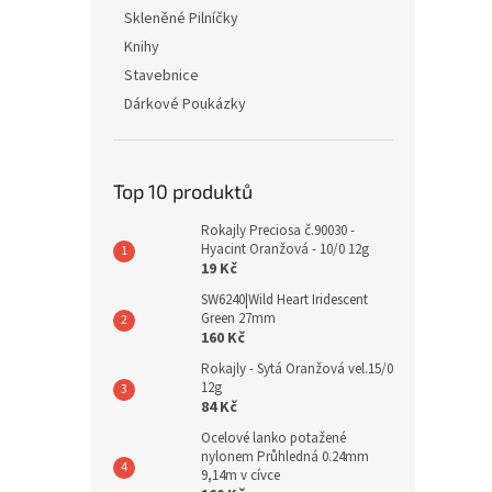
Skleněné Pilníčky
Knihy
Stavebnice
Dárkové Poukázky
Top 10 produktů
Rokajly Preciosa č.90030 -
Hyacint Oranžová - 10/0 12g
19 Kč
SW6240|Wild Heart Iridescent
Green 27mm
160 Kč
Rokajly - Sytá Oranžová vel.15/0
12g
84 Kč
Ocelové lanko potažené
nylonem Průhledná 0.24mm
9,14m v cívce