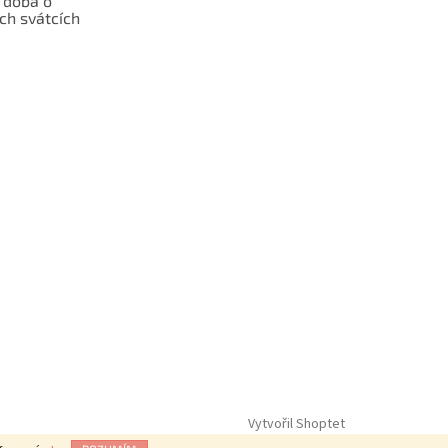
 doba o
ch svátcích
Vytvořil Shoptet