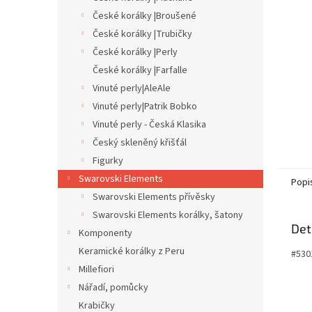
n
České korálky |Broušené
e
České korálky |Trubičky
l
České korálky |Perly
České korálky |Farfalle
Vinuté perly|AleAle
Vinuté perly|Patrik Bobko
Vinuté perly - Česká Klasika
Český skleněný křišťál
Figurky
Swarovski Elements
Popi
Swarovski Elements přívěsky
Swarovski Elements korálky, šatony
Det
Komponenty
Keramické korálky z Peru
#530
Millefiori
Nářadí, pomůcky
Krabičky