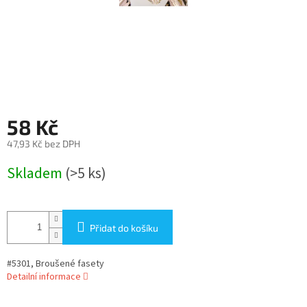
58 Kč
47,93 Kč bez DPH
Měrná
Skladem
(>5 ks)
cena:
Přidat do košíku
#5301, Broušené fasety
Detailní informace