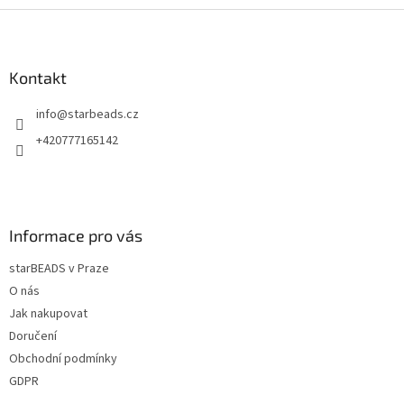
Z
á
p
a
Kontakt
t
info
@
starbeads.cz
í
+420777165142
Informace pro vás
starBEADS v Praze
O nás
Jak nakupovat
Doručení
Obchodní podmínky
GDPR