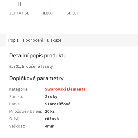
ZEPTAT SE
HLÍDAT
SDÍLET
Popis
Hodnocení
Diskuze
Detailní popis produktu
#5301, Broušené fasety
Doplňkové parametry
Kategorie
:
Swarovski Elements
Záruka
:
2 roky
Barva
:
Starorůžová
Množství v balení
:
20 ks
Odstín
:
růžová
Velikost
:
4mm