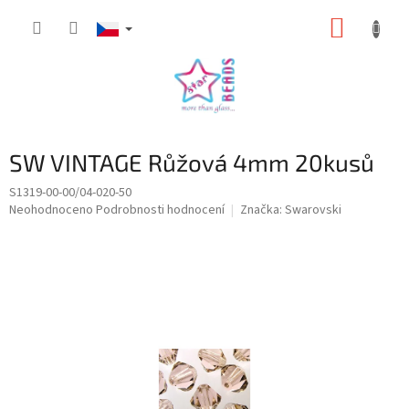
Přejít
NÁKUP
na
obsah
KOŠÍK
SW VINTAGE Růžová 4mm 20kusů
S1319-00-00/04-020-50
Průměrné
Neohodnoceno
Podrobnosti hodnocení
Značka:
Swarovski
hodnocení
produktu
je
0,0
z
5
hvězdiček.