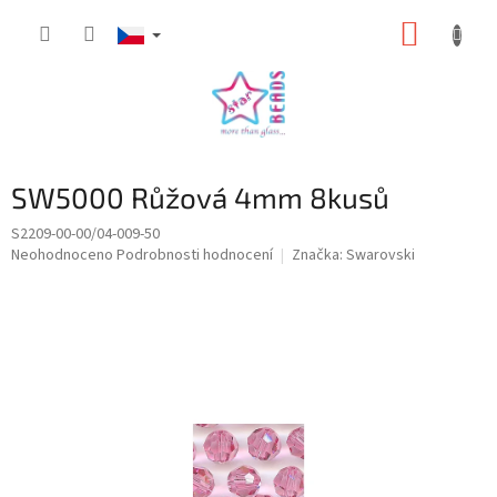
Přejít
NÁKUP
na
obsah
KOŠÍK
SW5000 Růžová 4mm 8kusů
S2209-00-00/04-009-50
Průměrné
Neohodnoceno
Podrobnosti hodnocení
Značka:
Swarovski
hodnocení
produktu
je
0,0
z
5
hvězdiček.