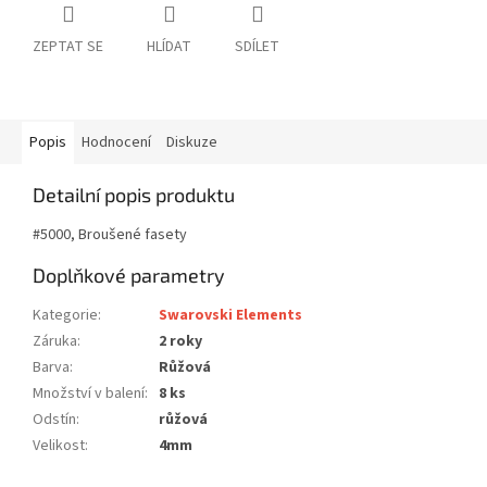
ZEPTAT SE
HLÍDAT
SDÍLET
Popis
Hodnocení
Diskuze
Detailní popis produktu
#5000, Broušené fasety
Doplňkové parametry
Kategorie
:
Swarovski Elements
Záruka
:
2 roky
Barva
:
Růžová
Množství v balení
:
8 ks
Odstín
:
růžová
Velikost
:
4mm