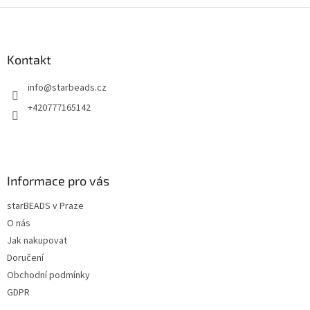
Z
á
p
a
Kontakt
t
info
@
starbeads.cz
í
+420777165142
Informace pro vás
starBEADS v Praze
O nás
Jak nakupovat
Doručení
Obchodní podmínky
GDPR