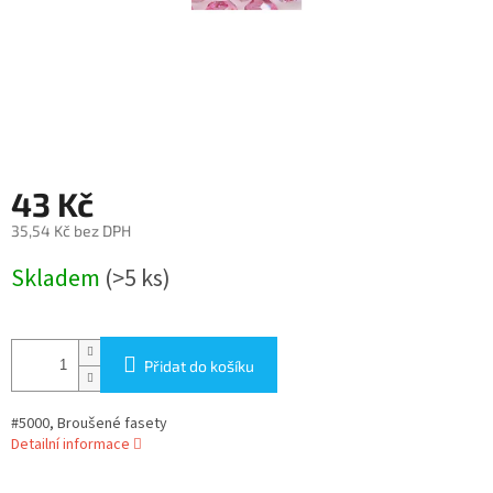
43 Kč
35,54 Kč bez DPH
Měrná
Skladem
(>5 ks)
cena:
Přidat do košíku
#5000, Broušené fasety
Detailní informace