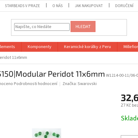
STARBEADS V PRAZE
O NÁS
JAK NAKUPOVAT
DORUČENÍ
HLEDAT
Elements
Komponenty
Keramické korálky z Peru
Millefior
eridot 11x6mm
150|Modular Peridot 11x6mm
W1214-00-11/06-
né
noceno
Podrobnosti hodnocení
Značka:
Swarovski
ní
32,
u
27 Kč be
Měrná
Skla
cena:
ek.