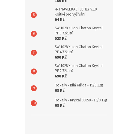
160 Kč
4ks NAVLÉKACÍ JEHLY V.10
Krátké pro vyšívání
94 Kč
SW 1028 Xilion Chaton Krystal
PP8 72kusů
523 Kč
SW 1028 Xilion Chaton Krystal
PP4 72kusů
690 Kč
SW 1028 Xilion Chaton Krystal
PP2 72kusů
690 Kč
Rokajly - Bílá Krřída - 15/0 12g
68 Kč
Rokajly - Krystal 00050 - 15/0 12g
68 Kč