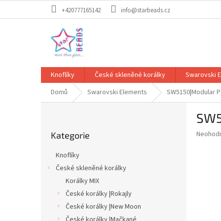
Přejít
+420777165142
info@starbeads.cz
na
obsah
Knoflíky
České skleněné korálky
Swarovski 
Domů
Swarovski Elements
SW5150|Modular P
P
SW5
o
Přeskočit
s
Průměr
Neohod
Kategorie
kategorie
t
hodnoce
r
produkt
Knoflíky
a
je
České skleněné korálky
0,0
n
z
Korálky MIX
n
5
í
České korálky |Rokajly
hvězdič
p
České korálky |New Moon
a
České korálky |Mačkané