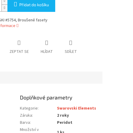
Přidat do košíku
I #5754, Broušené fasety
informace
ZEPTAT SE
HLÍDAT
SDÍLET
Doplňkové parametry
Kategorie
:
Swarovski Elements
Záruka
:
2 roky
Barva
:
Peridot
Množství v
1 ks