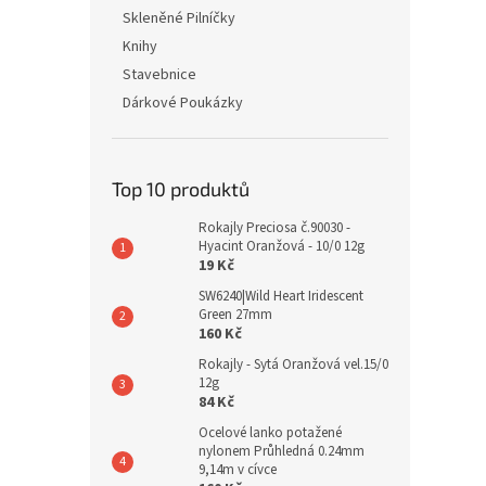
Skleněné Pilníčky
Knihy
Stavebnice
Dárkové Poukázky
Top 10 produktů
Rokajly Preciosa č.90030 -
Hyacint Oranžová - 10/0 12g
19 Kč
SW6240|Wild Heart Iridescent
Green 27mm
160 Kč
Rokajly - Sytá Oranžová vel.15/0
12g
84 Kč
Ocelové lanko potažené
nylonem Průhledná 0.24mm
9,14m v cívce