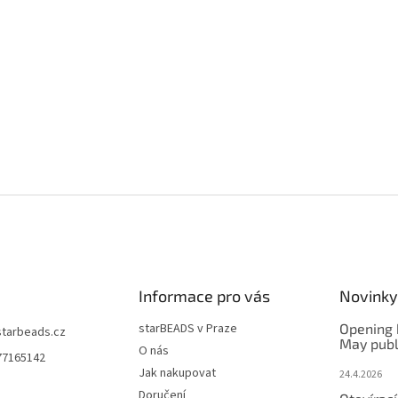
Informace pro vás
Novinky
starBEADS v Praze
Opening 
starbeads.cz
May publ
O nás
77165142
Jak nakupovat
24.4.2026
Doručení