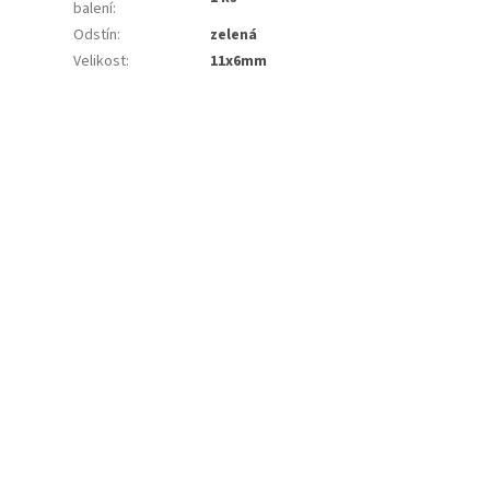
balení
:
Odstín
:
zelená
Velikost
:
11x6mm