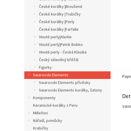
n
České korálky |Broušené
e
České korálky |Trubičky
l
České korálky |Perly
České korálky |Farfalle
Vinuté perly|AleAle
Vinuté perly|Patrik Bobko
Vinuté perly - Česká Klasika
Český skleněný křišťál
Figurky
Swarovski Elements
Popi
Swarovski Elements přívěsky
Swarovski Elements korálky, šatony
Det
Komponenty
Keramické korálky z Peru
SWAR
Millefiori
Nářadí, pomůcky
Krabičky