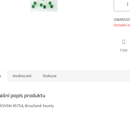
SWAROVSK
Detailní 
TISK
s
Hodnocení
Diskuze
ailní popis produktu
OVSKI #5754, Broušené fasety