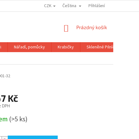
CZK
Čeština
OBCHODNÍ PODMÍNKY
GDPR
Přihlášení
NÁKUPNÍ
Prázdný košík
KOŠÍK
i
Nářadí, pomůcky
Krabičky
Skleněné Pilníčky
Kni
001-32
67 Kč
z DPH
dem
(>5 ks)