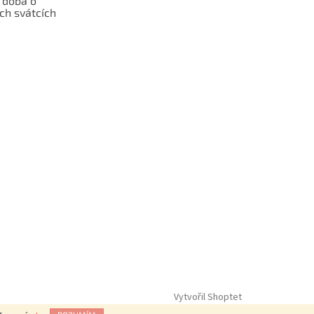
 doba o
ch svátcích
Vytvořil Shoptet