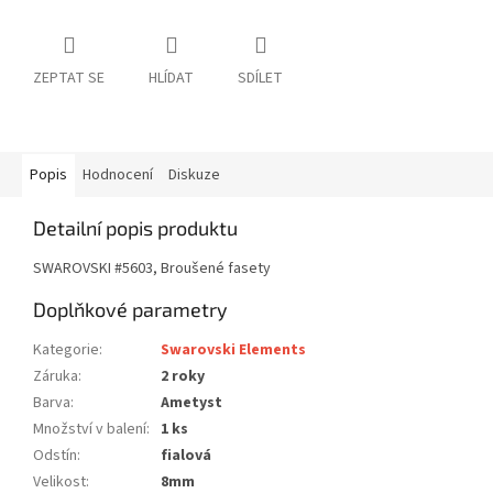
ZEPTAT SE
HLÍDAT
SDÍLET
Popis
Hodnocení
Diskuze
Detailní popis produktu
SWAROVSKI #5603, Broušené fasety
Doplňkové parametry
Kategorie
:
Swarovski Elements
Záruka
:
2 roky
Barva
:
Ametyst
Množství v balení
:
1 ks
Odstín
:
fialová
Velikost
:
8mm