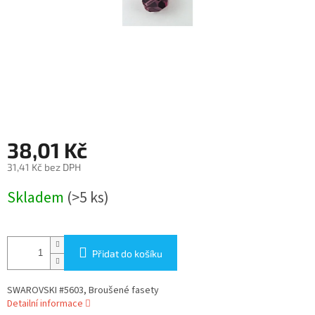
38,01 Kč
31,41 Kč bez DPH
Měrná
Skladem
(>5 ks)
cena:
Přidat do košíku
SWAROVSKI #5603, Broušené fasety
Detailní informace