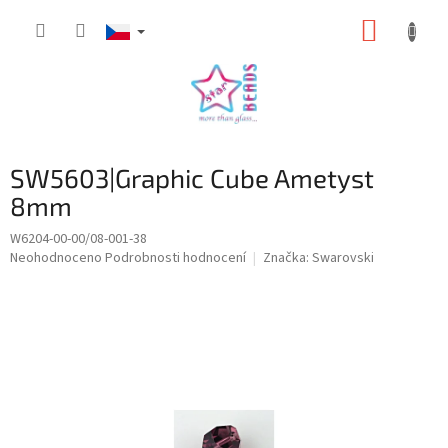
Přejít
NÁKUP
na
obsah
KOŠÍK
SW5603|Graphic Cube Ametyst
8mm
W6204-00-00/08-001-38
Průměrné
Neohodnoceno
Podrobnosti hodnocení
Značka:
Swarovski
hodnocení
produktu
je
0,0
z
5
hvězdiček.