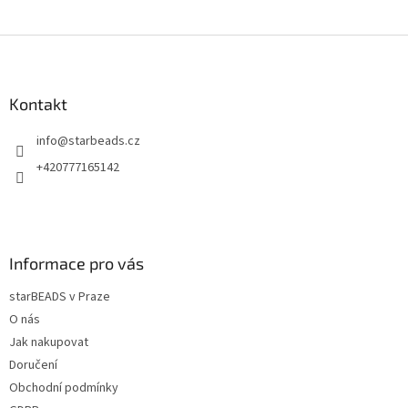
Z
á
p
a
Kontakt
t
info
@
starbeads.cz
í
+420777165142
Informace pro vás
starBEADS v Praze
O nás
Jak nakupovat
Doručení
Obchodní podmínky