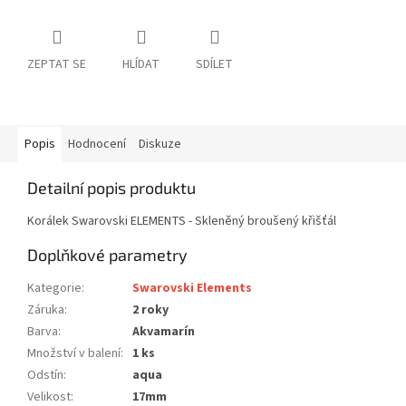
ZEPTAT SE
HLÍDAT
SDÍLET
Popis
Hodnocení
Diskuze
Detailní popis produktu
Korálek Swarovski ELEMENTS - Skleněný broušený křišťál
Doplňkové parametry
Kategorie
:
Swarovski Elements
Záruka
:
2 roky
Barva
:
Akvamarín
Množství v balení
:
1 ks
Odstín
:
aqua
Velikost
:
17mm