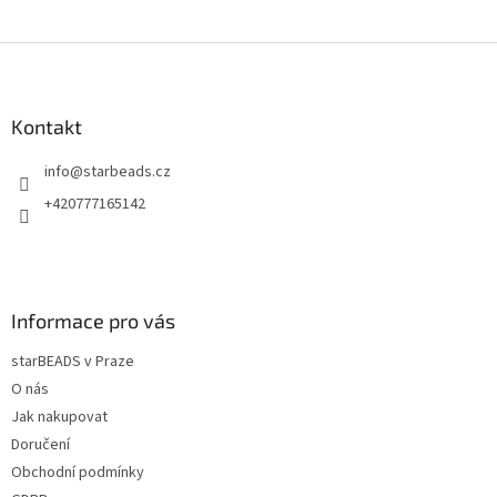
Z
á
p
a
Kontakt
t
info
@
starbeads.cz
í
+420777165142
Informace pro vás
starBEADS v Praze
O nás
Jak nakupovat
Doručení
Obchodní podmínky