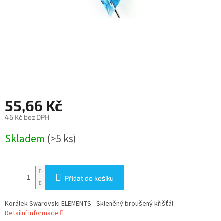
55,66 Kč
46 Kč bez DPH
Měrná
Skladem
(>5 ks)
cena:
Přidat do košíku
Korálek Swarovski ELEMENTS - Skleněný broušený křišťál
Detailní informace