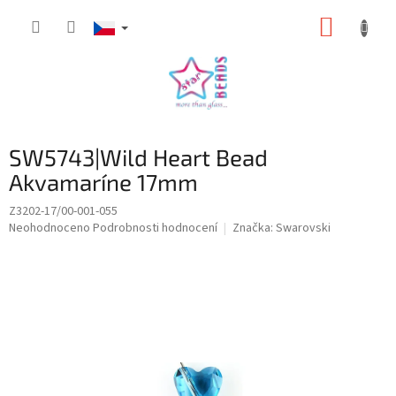
Přejít
NÁKUP
na
obsah
KOŠÍK
SW5743|Wild Heart Bead
Akvamaríne 17mm
Z3202-17/00-001-055
Průměrné
Neohodnoceno
Podrobnosti hodnocení
Značka:
Swarovski
hodnocení
produktu
je
0,0
z
5
hvězdiček.