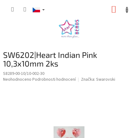
Přejít
NÁKUP
na
obsah
KOŠÍK
SW6202|Heart Indian Pink
10,3x10mm 2ks
S8289-00-10/10-002-30
Průměrné
Neohodnoceno
Podrobnosti hodnocení
Značka:
Swarovski
hodnocení
produktu
je
0,0
z
5
hvězdiček.