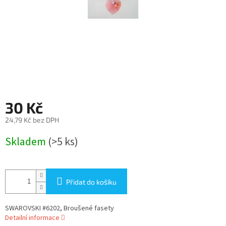
30 Kč
24,79 Kč bez DPH
Měrná
Skladem
(>5 ks)
cena:
Přidat do košíku
SWAROVSKI #6202, Broušené fasety
Detailní informace