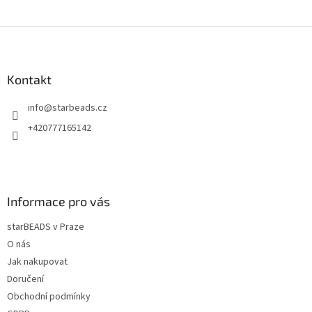
Z
á
p
a
Kontakt
t
info
@
starbeads.cz
í
+420777165142
Informace pro vás
starBEADS v Praze
O nás
Jak nakupovat
Doručení
Obchodní podmínky