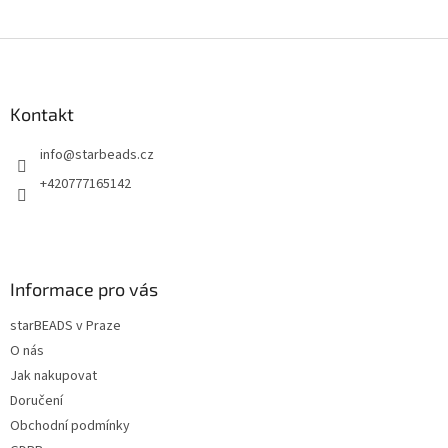
Z
á
p
a
Kontakt
t
info
@
starbeads.cz
í
+420777165142
Informace pro vás
starBEADS v Praze
O nás
Jak nakupovat
Doručení
Obchodní podmínky