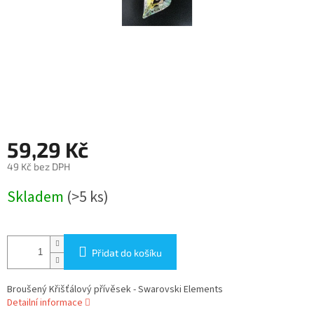
59,29 Kč
49 Kč bez DPH
Měrná
Skladem
(>5 ks)
cena:
Přidat do košíku
Broušený Křišťálový přívěsek - Swarovski Elements
Detailní informace