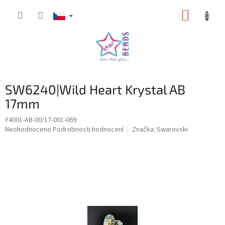
Přejít
NÁKUP
na
obsah
KOŠÍK
SW6240|Wild Heart Krystal AB
17mm
Y4001-AB-00/17-001-069
Průměrné
Neohodnoceno
Podrobnosti hodnocení
Značka:
Swarovski
hodnocení
produktu
je
0,0
z
5
hvězdiček.