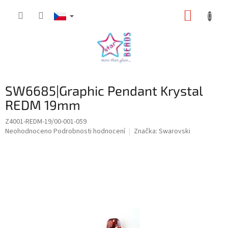
Přejít
NÁKUP
na
obsah
KOŠÍK
SW6685|Graphic Pendant Krystal
REDM 19mm
Z4001-REDM-19/00-001-059
Průměrné
Neohodnoceno
Podrobnosti hodnocení
Značka:
Swarovski
hodnocení
produktu
je
0,0
z
5
hvězdiček.