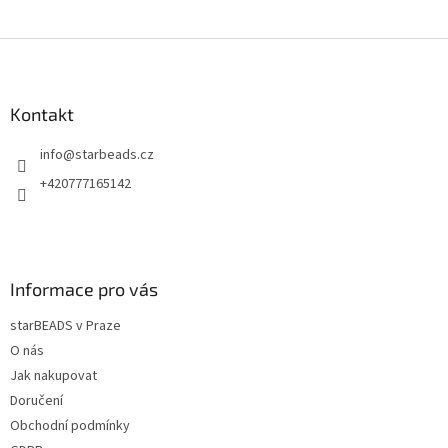
Z
á
p
a
Kontakt
t
info
@
starbeads.cz
í
+420777165142
Informace pro vás
starBEADS v Praze
O nás
Jak nakupovat
Doručení
Obchodní podmínky