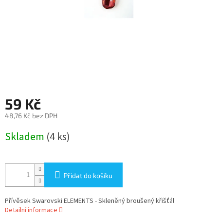
59 Kč
48,76 Kč bez DPH
Měrná
Skladem
(4 ks)
cena:
Přidat do košíku
Přívěsek Swarovski ELEMENTS - Skleněný broušený křišťál
Detailní informace