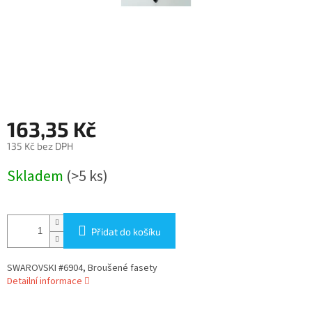
163,35 Kč
135 Kč bez DPH
Měrná
Skladem
(>5 ks)
cena:
Přidat do košíku
SWAROVSKI #6904, Broušené fasety
Detailní informace