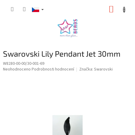
Přejít
NÁKUP
na
obsah
KOŠÍK
Swarovski Lily Pendant Jet 30mm
W8280-00-00/30-001-69
Průměrné
Neohodnoceno
Podrobnosti hodnocení
Značka:
Swarovski
hodnocení
produktu
je
0,0
z
5
hvězdiček.