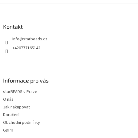
Z
á
p
a
Kontakt
t
info
@
starbeads.cz
í
+420777165142
Informace pro vás
starBEADS v Praze
O nás
Jak nakupovat
Doručení
Obchodní podmínky
GDPR