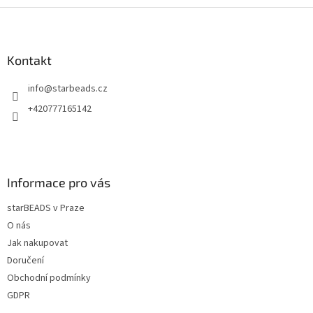
Z
á
p
a
Kontakt
t
info
@
starbeads.cz
í
+420777165142
Informace pro vás
starBEADS v Praze
O nás
Jak nakupovat
Doručení
Obchodní podmínky
GDPR