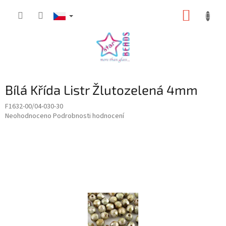
Přejít
NÁKUP
na
obsah
KOŠÍK
Bílá Křída Listr Žlutozelená 4mm
F1632-00/04-030-30
Průměrné
Neohodnoceno
Podrobnosti hodnocení
hodnocení
produktu
je
0,0
z
5
hvězdiček.