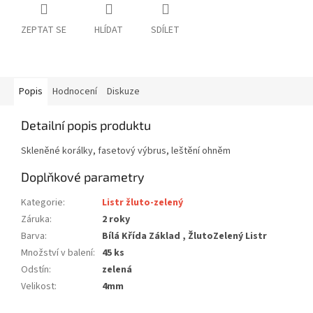
ZEPTAT SE
HLÍDAT
SDÍLET
Popis
Hodnocení
Diskuze
Detailní popis produktu
Skleněné korálky, fasetový výbrus, leštění ohněm
Doplňkové parametry
Kategorie
:
Listr žluto-zelený
Záruka
:
2 roky
Barva
:
Bílá Křída Základ , ŽlutoZelený Listr
Množství v balení
:
45 ks
Odstín
:
zelená
Velikost
:
4mm