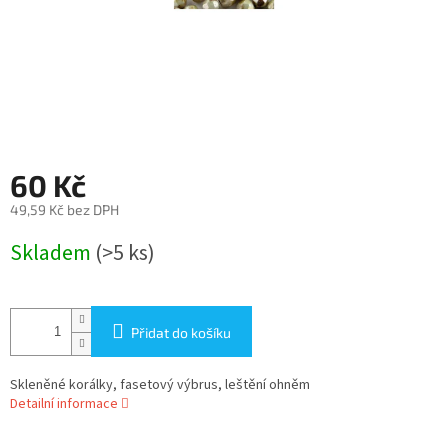
60 Kč
49,59 Kč bez DPH
Měrná
Skladem
(>5 ks)
cena:
Přidat do košíku
Skleněné korálky, fasetový výbrus, leštění ohněm
Detailní informace