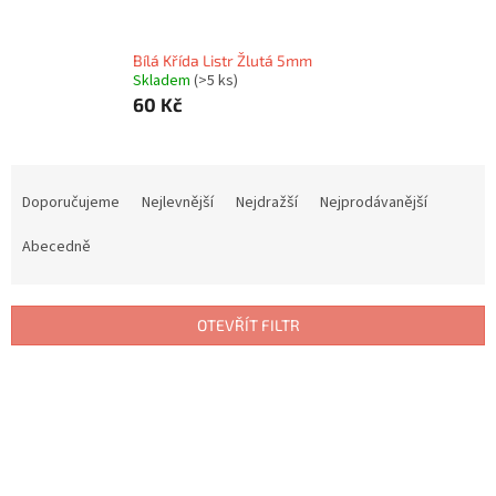
Bílá Křída Listr Žlutá 5mm
Skladem
(>5 ks)
60 Kč
Ř
a
Doporučujeme
Nejlevnější
Nejdražší
Nejprodávanější
z
e
Abecedně
n
í
p
OTEVŘÍT FILTR
r
o
V
d
ý
u
p
k
i
t
s
ů