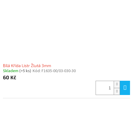
p
r
o
d
u
k
t
ů
Bílá Křída Listr Žlutá 3mm
Skladem
(>5 ks)
Kód:
F1635-00/03-030-30
60 Kč