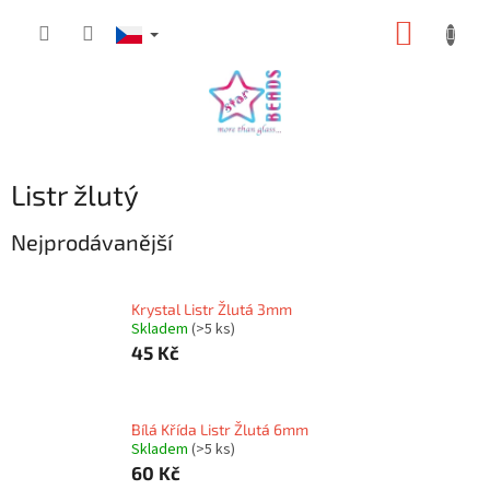
Přejít
NÁKUP
na
obsah
KOŠÍK
Listr žlutý
Nejprodávanější
Krystal Listr Žlutá 3mm
Skladem
(>5 ks)
45 Kč
Bílá Křída Listr Žlutá 6mm
Skladem
(>5 ks)
60 Kč