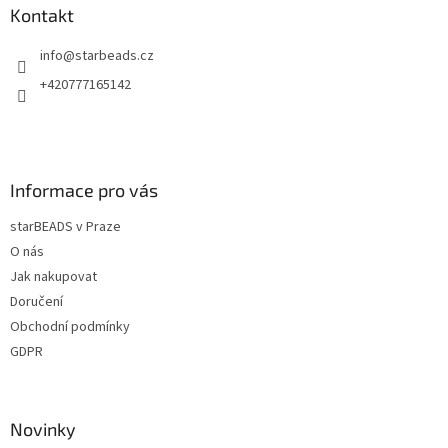
a
a
Kontakt
c
t
í
info
@
starbeads.cz
í
p
r
+420777165142
v
k
y
v
ý
Informace pro vás
p
i
starBEADS v Praze
s
u
O nás
Jak nakupovat
Doručení
Obchodní podmínky
GDPR
Novinky