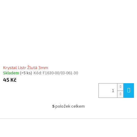
Krystal Listr Žlutá 3mm
Skladem
(>5 ks)
Kód:
F1630-00/03-061-30
45 Kč
5
položek celkem
O
v
l
Z
á
á
d
p