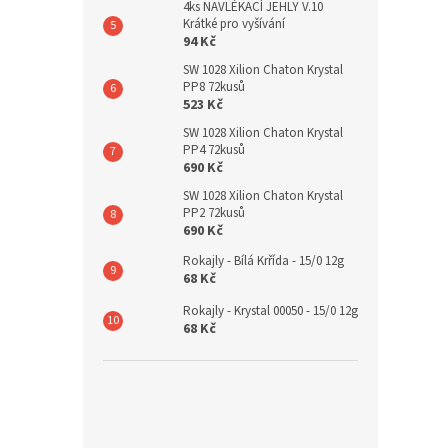
4ks NAVLÉKACÍ JEHLY V.10
Krátké pro vyšívání
94 Kč
SW 1028 Xilion Chaton Krystal
PP8 72kusů
523 Kč
SW 1028 Xilion Chaton Krystal
PP4 72kusů
690 Kč
SW 1028 Xilion Chaton Krystal
PP2 72kusů
690 Kč
Rokajly - Bílá Krřída - 15/0 12g
68 Kč
Rokajly - Krystal 00050 - 15/0 12g
68 Kč