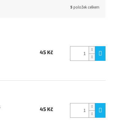
5
položek celkem
45 Kč
5
45 Kč