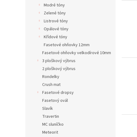
Modré tóny
Zelené tóny
Listrové tóny
Opálové tóny
Křídové tóny
Fasetové ohňovky 12mm
Fasetové ohňovky velkodírové 10mm
3 ploškový výbrus
2 ploškový výbrus
Rondelky
Crush mat
Fasetové dropsy
Fasetový ovál
Slavík
Travertin
MC sluníčko
Meteorit