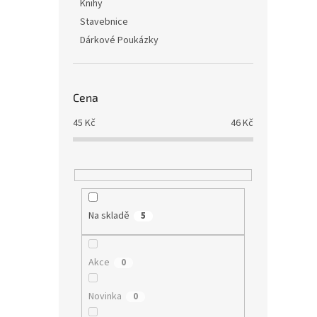
Knihy
Stavebnice
Dárkové Poukázky
Cena
45
Kč
46
Kč
Na skladě
5
Akce
0
Novinka
0