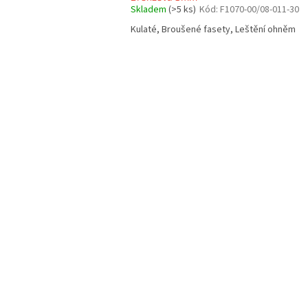
Skladem
(>5 ks)
Kód:
F1070-00/08-011-30
Kulaté, Broušené fasety, Leštění ohněm
O
v
l
á
d
a
c
í
p
r
v
k
y
v
ý
p
i