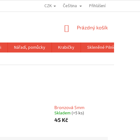
CZK
Čeština
OBCHODNÍ PODMÍNKY
GDPR
Přihlášení
NÁKUPNÍ
Prázdný košík
KOŠÍK
i
Nářadí, pomůcky
Krabičky
Skleněné Pilníčky
Kni
Bronzová 5mm
Skladem
(>5 ks)
45 Kč