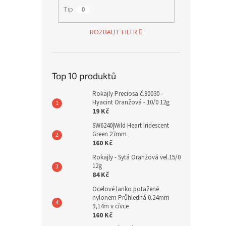
Tip
0
ROZBALIT FILTR
Top 10 produktů
Rokajly Preciosa č.90030 -
Hyacint Oranžová - 10/0 12g
19 Kč
SW6240|Wild Heart Iridescent
Green 27mm
160 Kč
Rokajly - Sytá Oranžová vel.15/0
12g
84 Kč
Ocelové lanko potažené
nylonem Průhledná 0.24mm
9,14m v cívce
160 Kč