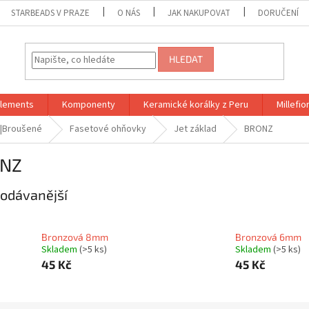
STARBEADS V PRAZE
O NÁS
JAK NAKUPOVAT
DORUČENÍ
HLEDAT
Elements
Komponenty
Keramické korálky z Peru
Millefior
 |Broušené
Fasetové ohňovky
Jet základ
BRONZ
NZ
odávanější
Bronzová 8mm
Bronzová 6mm
Skladem
(>5 ks)
Skladem
(>5 ks)
45 Kč
45 Kč