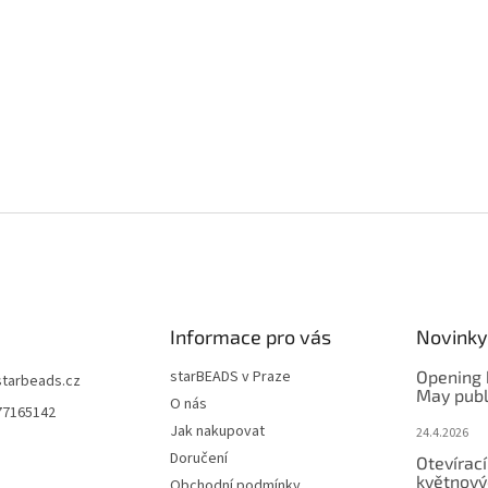
Informace pro vás
Novinky
starBEADS v Praze
Opening 
starbeads.cz
May publ
O nás
77165142
Jak nakupovat
24.4.2026
Doručení
Otevírací
květnový
Obchodní podmínky