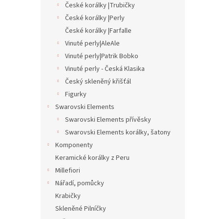
České korálky |Trubičky
České korálky |Perly
České korálky |Farfalle
Vinuté perly|AleAle
Vinuté perly|Patrik Bobko
Vinuté perly - Česká Klasika
Český skleněný křišťál
Figurky
Swarovski Elements
Swarovski Elements přívěsky
Swarovski Elements korálky, šatony
Komponenty
Keramické korálky z Peru
Millefiori
Nářadí, pomůcky
Krabičky
Skleněné Pilníčky