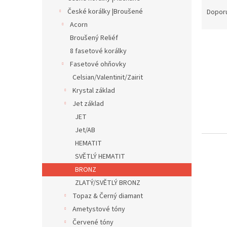
Ř
n
a
České korálky |Broušené
Dopor
e
z
Acorn
l
e
Broušený Reliéf
V
n
8 fasetové korálky
ý
í
Fasetové ohňovky
p
p
i
r
Celsian/Valentinit/Zairit
s
o
Krystal základ
p
d
Jet základ
r
u
JET
o
k
Jet/AB
d
t
HEMATIT
u
ů
k
SVĚTLÝ HEMATIT
t
BRONZ
ů
ZLATÝ/SVĚTLÝ BRONZ
Topaz & Černý diamant
Ametystové tóny
Červené tóny