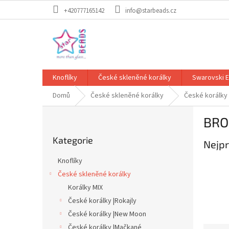
Přejít
+420777165142
info@starbeads.cz
na
obsah
Knoflíky
České skleněné korálky
Swarovski 
Domů
České skleněné korálky
České korálky
P
BRO
o
Přeskočit
s
Kategorie
kategorie
Nejpr
t
r
Knoflíky
a
České skleněné korálky
n
Korálky MIX
n
í
České korálky |Rokajly
p
České korálky |New Moon
a
České korálky |Mačkané