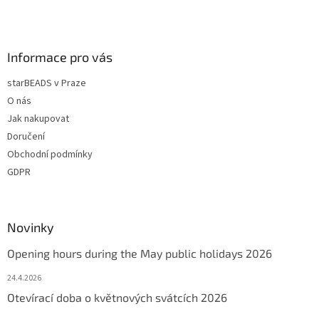
k
y
v
ý
Informace pro vás
p
i
starBEADS v Praze
s
u
O nás
Jak nakupovat
Doručení
Obchodní podmínky
GDPR
Novinky
Opening hours during the May public holidays 2026
24.4.2026
Otevírací doba o květnových svátcích 2026