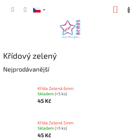
Přejít
NÁKUP
na
obsah
KOŠÍK
Křídový zelený
Nejprodávanější
Křída Zelená 6mm
Skladem
(>5 ks)
45 Kč
Křída Zelená 5mm
Skladem
(>5 ks)
45 Kč