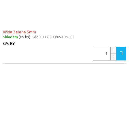
k
t
ů
Křída Zelená 5mm
Skladem
(>5 ks)
Kód:
F1120-00/05-025-30
45 Kč