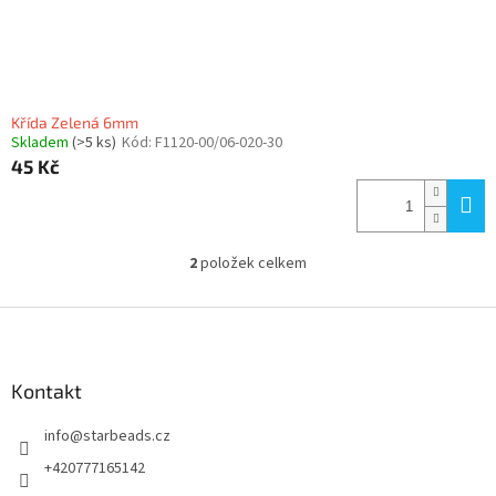
Křída Zelená 6mm
Skladem
(>5 ks)
Kód:
F1120-00/06-020-30
45 Kč
2
položek celkem
O
v
l
Z
á
á
d
p
a
a
Kontakt
c
t
í
info
@
starbeads.cz
í
p
r
+420777165142
v