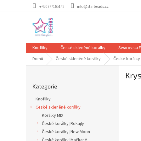
Přejít
+420777165142
info@starbeads.cz
na
obsah
Knoflíky
České skleněné korálky
Swarovski 
Domů
České skleněné korálky
České korálky
P
Kry
o
Přeskočit
s
Kategorie
kategorie
t
r
Knoflíky
a
České skleněné korálky
n
Korálky MIX
n
í
České korálky |Rokajly
p
České korálky |New Moon
a
České korálky |Mačkané