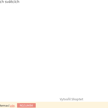
ch svátcích
Vytvořil Shoptet
nformací
zde
.
ROZUMÍM