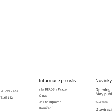
Informace pro vás
Novinky
starBEADS v Praze
Opening 
starbeads.cz
May publ
O nás
77165142
Jak nakupovat
24.4.2026
Doručení
Otevírací