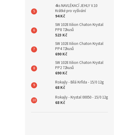
4ks NAVLÉKACÍ JEHLY V.10
Krátké pro vyšívání
94 Kč
SW 1028 Xilion Chaton Krystal
PP8 72kusů
523 Kč
SW 1028 Xilion Chaton Krystal
PP4 72kusů
690 Kč
SW 1028 Xilion Chaton Krystal
PP2 72kusů
690 Kč
Rokajly - Bílá Krřída - 15/0 12g
68 Kč
Rokajly - Krystal 00050 - 15/0 12g
68 Kč