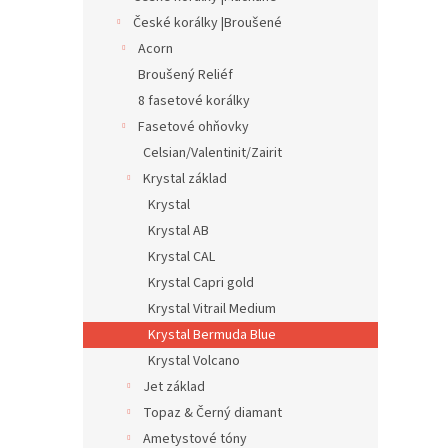
n
České korálky |Broušené
e
Acorn
l
Broušený Reliéf
8 fasetové korálky
Fasetové ohňovky
Celsian/Valentinit/Zairit
Krystal základ
Krystal
Krystal AB
Krystal CAL
Krystal Capri gold
Krystal Vitrail Medium
Krystal Bermuda Blue
Krystal Volcano
Jet základ
Topaz & Černý diamant
Ametystové tóny