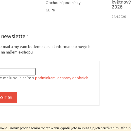
květnový
Obchodní podmínky
2026
GDPR
24.4.2026
 newsletter
 e-mail a my vám budeme zasílat informace o nových
 na našem e-shopu.
e-mailu souhlasíte s
podmínkami ochrany osobních
ÁSIT SE
okie. Dalším procházením tohoto webu vyjadřujete souhlas s jejich používáním.. Více i