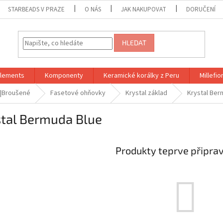
STARBEADS V PRAZE
O NÁS
JAK NAKUPOVAT
DORUČENÍ
HLEDAT
Elements
Komponenty
Keramické korálky z Peru
Millefior
 |Broušené
Fasetové ohňovky
Krystal základ
Krystal Ber
stal Bermuda Blue
Produkty teprve připra