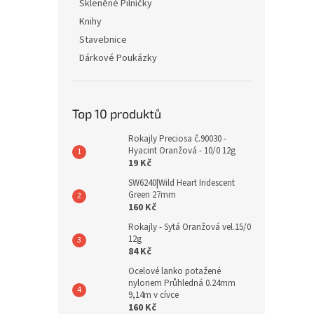
Skleněné Pilníčky
Knihy
Stavebnice
Dárkové Poukázky
Top 10 produktů
Rokajly Preciosa č.90030 -
Hyacint Oranžová - 10/0 12g
19 Kč
SW6240|Wild Heart Iridescent
Green 27mm
160 Kč
Rokajly - Sytá Oranžová vel.15/0
12g
84 Kč
Ocelové lanko potažené
nylonem Průhledná 0.24mm
9,14m v cívce
160 Kč