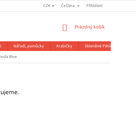
CZK
Čeština
OBCHODNÍ PODMÍNKY
GDPR
Přihlášení
NÁKUPNÍ
Prázdný košík
KOŠÍK
i
Nářadí, pomůcky
Krabičky
Skleněné Pilníčky
Kni
muda Blue
vujeme.