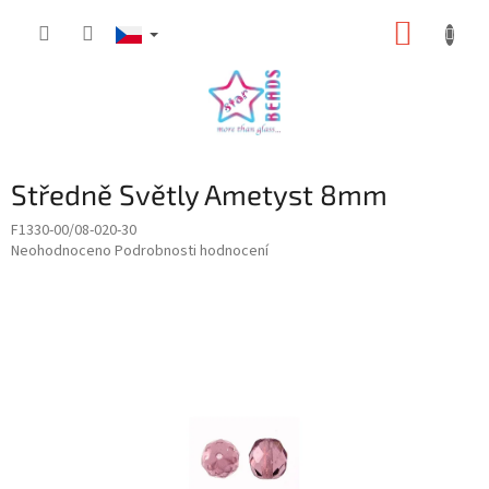
Přejít
NÁKUP
na
obsah
KOŠÍK
Středně Světly Ametyst 8mm
F1330-00/08-020-30
Průměrné
Neohodnoceno
Podrobnosti hodnocení
hodnocení
produktu
je
0,0
z
5
hvězdiček.