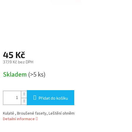
45 Kč
37,19 Kč bez DPH
Měrná
Skladem
(>5 ks)
cena:
Přidat do košíku
Kulaté , Broušené fasety, Leštění ohněm
Detailní informace