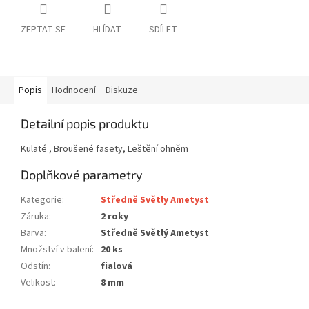
ZEPTAT SE
HLÍDAT
SDÍLET
Popis
Hodnocení
Diskuze
Detailní popis produktu
Kulaté , Broušené fasety, Leštění ohněm
Doplňkové parametry
Kategorie
:
Středně Světly Ametyst
Záruka
:
2 roky
Barva
:
Středně Světlý Ametyst
Množství v balení
:
20 ks
Odstín
:
fialová
Velikost
:
8 mm