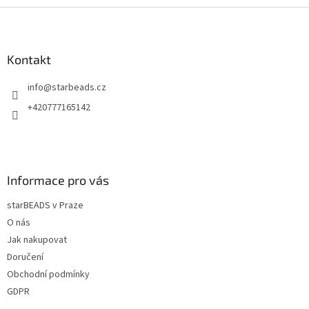
Z
á
p
a
Kontakt
t
info
@
starbeads.cz
í
+420777165142
Informace pro vás
starBEADS v Praze
O nás
Jak nakupovat
Doručení
Obchodní podmínky
GDPR