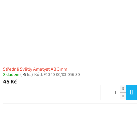
p
r
o
d
u
k
t
ů
Středně Světly Ametyst AB 3mm
Skladem
(>5 ks)
Kód:
F1340-00/03-056-30
45 Kč