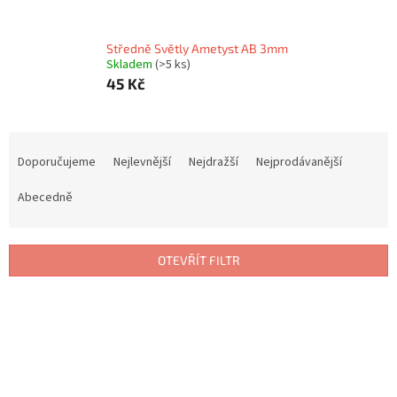
Středně Světly Ametyst AB 3mm
Skladem
(>5 ks)
45 Kč
Ř
a
Doporučujeme
Nejlevnější
Nejdražší
Nejprodávanější
z
e
Abecedně
n
í
p
OTEVŘÍT FILTR
r
o
V
d
ý
u
p
k
i
t
s
ů