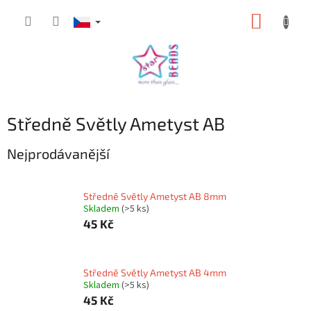
Přejít
NÁKUP
na
obsah
KOŠÍK
Středně Světly Ametyst AB
Nejprodávanější
Středně Světly Ametyst AB 8mm
Skladem
(>5 ks)
45 Kč
Středně Světly Ametyst AB 4mm
Skladem
(>5 ks)
45 Kč