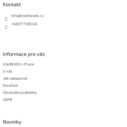
a
a
Kontakt
c
t
í
info
@
starbeads.cz
í
p
r
+420777165142
v
k
y
v
ý
Informace pro vás
p
i
starBEADS v Praze
s
u
O nás
Jak nakupovat
Doručení
Obchodní podmínky
GDPR
Novinky