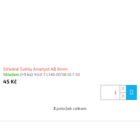
Středně Světly Ametyst AB 8mm
Skladem
(>5 ks)
Kód:
F1340-00/08-017-30
45 Kč
3
položek celkem
O
v
l
Z
á
á
d
p