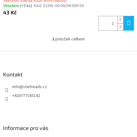
SW5000 Světlá Azur 4mm 8kusů
Skladem
(>5 ks)
Kód:
S2361-00-00/04-009-50
43 Kč
1
položek celkem
O
v
l
Z
á
á
d
p
a
a
Kontakt
c
t
í
info
@
starbeads.cz
í
p
r
+420777165142
v
k
y
v
ý
Informace pro vás
p
i