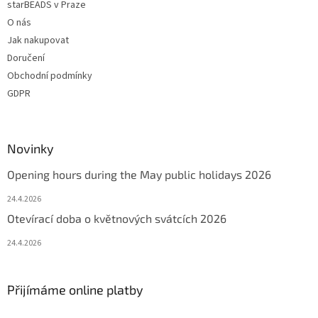
starBEADS v Praze
s
u
O nás
Jak nakupovat
Doručení
Obchodní podmínky
GDPR
Novinky
Opening hours during the May public holidays 2026
24.4.2026
Otevírací doba o květnových svátcích 2026
24.4.2026
Přijímáme online platby