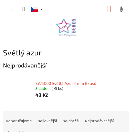
Přejít
NÁKUP
na
obsah
KOŠÍK
Světlý azur
Nejprodávanější
SW5000 Světlá Azur 4mm 8kusů
Skladem
(>5 ks)
43 Kč
Ř
a
Doporučujeme
Nejlevnější
Nejdražší
Nejprodávanější
z