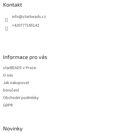
a
a
Kontakt
c
t
í
info
@
starbeads.cz
í
p
r
+420777165142
v
k
y
v
ý
Informace pro vás
p
i
starBEADS v Praze
s
u
O nás
Jak nakupovat
Doručení
Obchodní podmínky
GDPR
Novinky