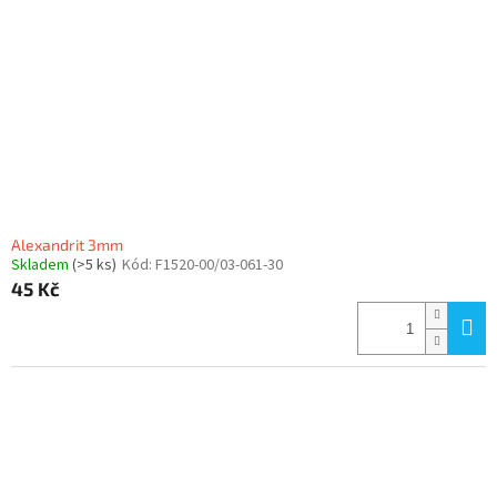
p
r
o
d
u
k
t
ů
Alexandrit 3mm
Skladem
(>5 ks)
Kód:
F1520-00/03-061-30
45 Kč