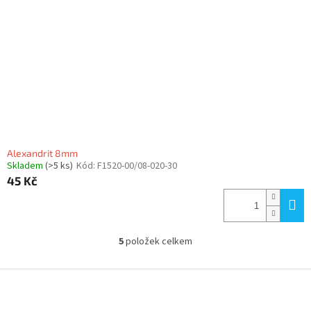
Alexandrit 8mm
Skladem
(>5 ks)
Kód:
F1520-00/08-020-30
45 Kč
5
položek celkem
O
v
l
Z
á
á
d
p