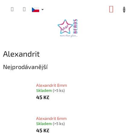
Přejít
NÁKUP
na
obsah
KOŠÍK
Alexandrit
Nejprodávanější
Alexandrit 8mm
Skladem
(>5 ks)
45 Kč
Alexandrit 6mm
Skladem
(>5 ks)
45 Kč