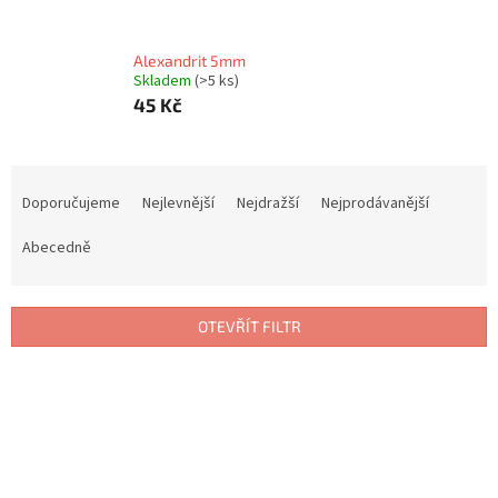
Alexandrit 5mm
Skladem
(>5 ks)
45 Kč
Ř
a
Doporučujeme
Nejlevnější
Nejdražší
Nejprodávanější
z
e
Abecedně
n
í
p
OTEVŘÍT FILTR
r
o
V
d
ý
u
p
k
i
t
s
ů