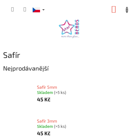
Přejít
NÁKUP
na
obsah
KOŠÍK
Safír
Nejprodávanější
Safír 5mm
Skladem
(>5 ks)
45 Kč
Safír 3mm
Skladem
(>5 ks)
45 Kč