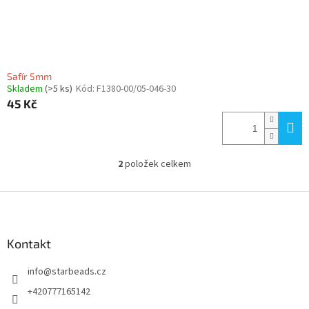
Safír 5mm
Skladem
(>5 ks)
Kód:
F1380-00/05-046-30
45 Kč
2
položek celkem
O
v
l
Z
á
á
d
p
a
a
Kontakt
c
t
í
info
@
starbeads.cz
í
p
r
+420777165142
v