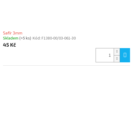
k
t
ů
Safír 3mm
Skladem
(>5 ks)
Kód:
F1380-00/03-061-30
45 Kč